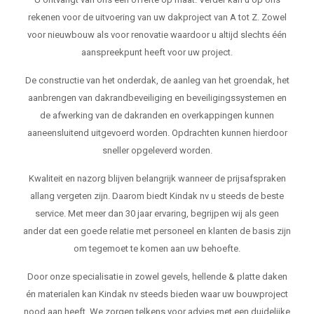
rekenen voor de uitvoering van uw dakproject van A tot Z. Zowel
voor nieuwbouw als voor renovatie waardoor u altijd slechts één
aanspreekpunt heeft voor uw project.
De constructie van het onderdak, de aanleg van het groendak, het
aanbrengen van dakrandbeveiliging en beveiligingssystemen en
de afwerking van de dakranden en overkappingen kunnen
aaneensluitend uitgevoerd worden. Opdrachten kunnen hierdoor
sneller opgeleverd worden.
Kwaliteit en nazorg blijven belangrijk wanneer de prijsafspraken
allang vergeten zijn. Daarom biedt Kindak nv u steeds de beste
service. Met meer dan 30 jaar ervaring, begrijpen wij als geen
ander dat een goede relatie met personeel en klanten de basis zijn
om tegemoet te komen aan uw behoefte.
Door onze specialisatie in zowel gevels, hellende & platte daken
én materialen kan Kindak nv steeds bieden waar uw bouwproject
nood aan heeft. We zorgen telkens voor advies met een duidelijke