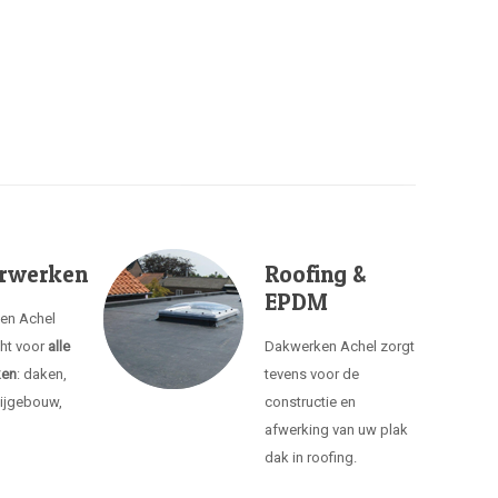
rwerken
Roofing &
EPDM
ken Achel
cht voor
alle
Dakwerken Achel zorgt
ken
: daken,
tevens voor de
ijgebouw,
constructie en
afwerking van uw plak
dak in roofing.