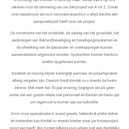
rekenen voor de uitvoering van uw dakproject van A tot Z. Zowel
voor nieuwbouw als voor renovatie waardoor u altijd slechts één
aanspreekpunt heeft voor uw project.
De constructie van het onderdak, de aanleg van het groendak, het
aanbrengen van dakrandbeveiliging en beveiligingssystemen en
de afwerking van de dakranden en overkappingen kunnen
aaneensluitend uitgevoerd worden. Opdrachten kunnen hierdoor
sneller opgeleverd worden.
Kwaliteit en nazorg blijven belangrijk wanneer de prijsafspraken
allang vergeten zijn. Daarom biedt Kindak nv u steeds de beste
service. Met meer dan 30 jaar ervaring, begrijpen wij als geen
ander dat een goede relatie met personeel en klanten de basis zijn
om tegemoet te komen aan uw behoefte.
Door onze specialisatie in zowel gevels, hellende & platte daken
én materialen kan Kindak nv steeds bieden waar uw bouwproject
nood aan heeft. We zorgen telkens voor advies met een duidelijke