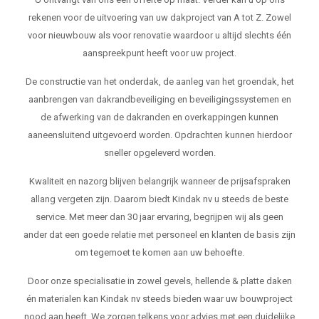
rekenen voor de uitvoering van uw dakproject van A tot Z. Zowel
voor nieuwbouw als voor renovatie waardoor u altijd slechts één
aanspreekpunt heeft voor uw project.
De constructie van het onderdak, de aanleg van het groendak, het
aanbrengen van dakrandbeveiliging en beveiligingssystemen en
de afwerking van de dakranden en overkappingen kunnen
aaneensluitend uitgevoerd worden. Opdrachten kunnen hierdoor
sneller opgeleverd worden.
Kwaliteit en nazorg blijven belangrijk wanneer de prijsafspraken
allang vergeten zijn. Daarom biedt Kindak nv u steeds de beste
service. Met meer dan 30 jaar ervaring, begrijpen wij als geen
ander dat een goede relatie met personeel en klanten de basis zijn
om tegemoet te komen aan uw behoefte.
Door onze specialisatie in zowel gevels, hellende & platte daken
én materialen kan Kindak nv steeds bieden waar uw bouwproject
nood aan heeft. We zorgen telkens voor advies met een duidelijke