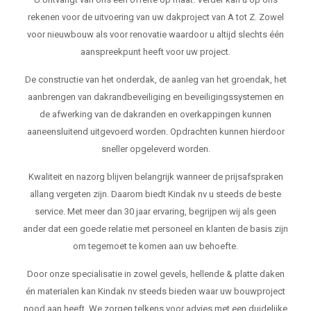
rekenen voor de uitvoering van uw dakproject van A tot Z. Zowel
voor nieuwbouw als voor renovatie waardoor u altijd slechts één
aanspreekpunt heeft voor uw project.
De constructie van het onderdak, de aanleg van het groendak, het
aanbrengen van dakrandbeveiliging en beveiligingssystemen en
de afwerking van de dakranden en overkappingen kunnen
aaneensluitend uitgevoerd worden. Opdrachten kunnen hierdoor
sneller opgeleverd worden.
Kwaliteit en nazorg blijven belangrijk wanneer de prijsafspraken
allang vergeten zijn. Daarom biedt Kindak nv u steeds de beste
service. Met meer dan 30 jaar ervaring, begrijpen wij als geen
ander dat een goede relatie met personeel en klanten de basis zijn
om tegemoet te komen aan uw behoefte.
Door onze specialisatie in zowel gevels, hellende & platte daken
én materialen kan Kindak nv steeds bieden waar uw bouwproject
nood aan heeft. We zorgen telkens voor advies met een duidelijke