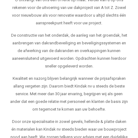
rekenen voor de uitvoering van uw dakproject van A tot Z. Zowel
voor nieuwbouw als voor renovatie waardoor u altijd slechts één
aanspreekpunt heeft voor uw project.
De constructie van het onderdak, de aanleg van het groendak, het
aanbrengen van dakrandbeveiliging en beveiligingssystemen en
de afwerking van de dakranden en overkappingen kunnen
aaneensluitend uitgevoerd worden. Opdrachten kunnen hierdoor
sneller opgeleverd worden.
Kwaliteit en nazorg blijven belangrijk wanneer de prijsafspraken
allang vergeten zijn. Daarom biedt Kindak nv u steeds de beste
service. Met meer dan 30 jaar ervaring, begrijpen wij als geen
ander dat een goede relatie met personeel en klanten de basis zijn
om tegemoet te komen aan uw behoefte.
Door onze specialisatie in zowel gevels, hellende & platte daken
én materialen kan Kindak nv steeds bieden waar uw bouwproject
nood aan heeft. We zorgen telkens voor advies met een duidelijke