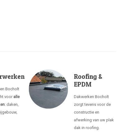
rwerken
Roofing &
EPDM
ken Bocholt
cht voor
alle
Dakwerken Bocholt
ken
: daken,
zorgt tevens voor de
ijgebouw,
constructie en
afwerking van uw plak
dak in roofing.