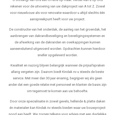
rekenen voor de uitvoering van uw dakproject van A tot Z. Zowel
voor nieuwbouw als voor renovatie waardoor u altijd slechts één
aanspreekpunt heeft voor uw project.
De constructie van het onderdak, de aanleg van het groendak, het
aanbrengen van dakrandbeveiliging en beveiligingssystemen en
de afwerking van de dakranden en overkappingen kunnen
aaneensluitend uitgevoerd worden. Opdrachten kunnen hierdoor
sneller opgeleverd worden.
Kwaliteit en nazorg blijven belangrijk wanneer de prijsafspraken
allang vergeten zijn. Daarom biedt Kindak nv u steeds de beste
service. Met meer dan 30 jaar ervaring, begrijpen wij als geen
ander dat een goede relatie met personeel en klanten de basis zijn
om tegemoet te komen aan uw behoefte.
Door onze specialisatie in zowel gevels, hellende & platte daken
én materialen kan Kindak nv steeds bieden waar uw bouwproject
nood aan heeft. We zorgen telkens voor advies met een duidelijke