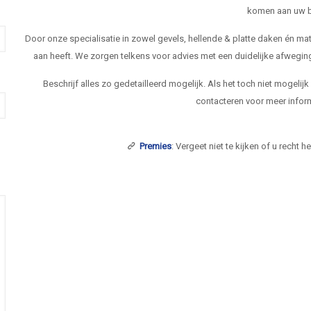
komen aan uw b
Door onze specialisatie in zowel gevels, hellende & platte daken én 
aan heeft. We zorgen telkens voor advies met een duidelijke afwegi
Beschrijf alles zo gedetailleerd mogelijk. Als het toch niet mogelij
contacteren voor meer inform
Premies
: Vergeet niet te kijken of u recht 