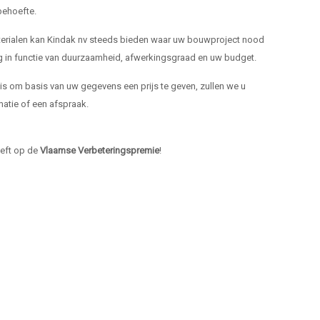
ehoefte.
materialen kan Kindak nv steeds bieden waar uw bouwproject nood
ng in functie van duurzaamheid, afwerkingsgraad en uw budget.
k is om basis van uw gegevens een prijs te geven, zullen we u
atie of een afspraak.
heeft op de
Vlaamse Verbeteringspremie
!