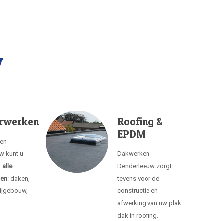
w
rwerken
Roofing &
EPDM
ken
w kunt u
Dakwerken
r
alle
Denderleeuw zorgt
ken
: daken,
tevens voor de
ijgebouw,
constructie en
afwerking van uw plak
dak in roofing.