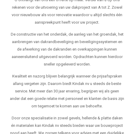
rekenen voor de uitvoering van uw dakproject van A tot Z. Zowel
voor nieuwbouw als voor renovatie waardoor u altijd slechts één
aanspreekpunt heeft voor uw project.
De constructie van het onderdak, de aanleg van het groendak, het
aanbrengen van dakrandbeveiliging en beveiligingssystemen en
de afwerking van de dakranden en overkappingen kunnen
aaneensluitend uitgevoerd worden. Opdrachten kunnen hierdoor
sneller opgeleverd worden.
Kwaliteit en nazorg blijven belangrijk wanneer de prijsafspraken
allang vergeten zijn. Daarom biedt Kindak nv u steeds de beste
service. Met meer dan 30 jaar ervaring, begrijpen wij als geen
ander dat een goede relatie met personeel en klanten de basis zijn
om tegemoet te komen aan uw behoefte.
Door onze specialisatie in zowel gevels, hellende & platte daken
én materialen kan Kindak nv steeds bieden waar uw bouwproject
nood aan heeft. We zorgen telkens voor advies met een duidelijke