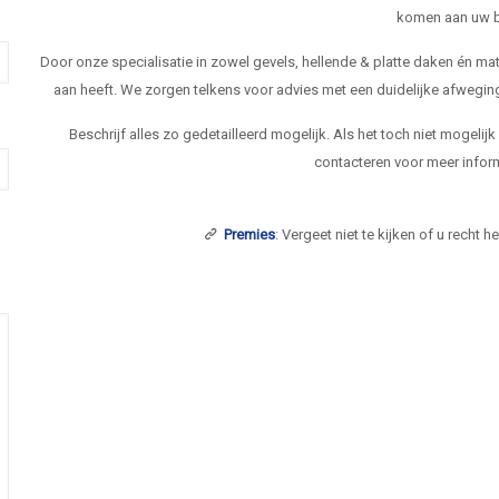
komen aan uw b
Door onze specialisatie in zowel gevels, hellende & platte daken én 
aan heeft. We zorgen telkens voor advies met een duidelijke afwegi
Beschrijf alles zo gedetailleerd mogelijk. Als het toch niet mogelij
contacteren voor meer inform
Premies
: Vergeet niet te kijken of u recht 