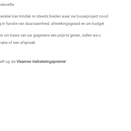
ehoefte.
materialen kan Kindak nv steeds bieden waar uw bouwproject nood
ng in functie van duurzaamheid, afwerkingsgraad en uw budget.
k is om basis van uw gegevens een prijs te geven, zullen we u
atie of een afspraak.
heeft op de
Vlaamse Verbeteringspremie
!