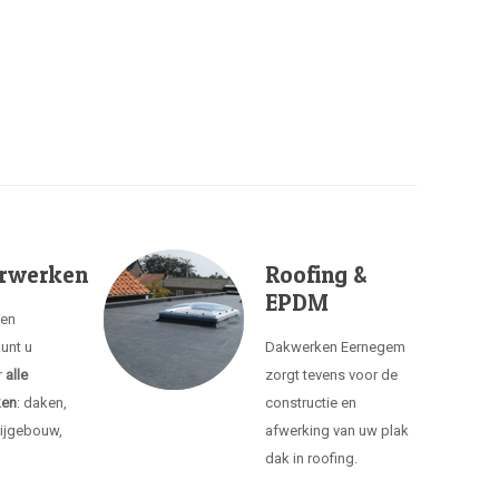
rwerken
Roofing &
EPDM
ken
unt u
Dakwerken Eernegem
r
alle
zorgt tevens voor de
ken
: daken,
constructie en
ijgebouw,
afwerking van uw plak
dak in roofing.