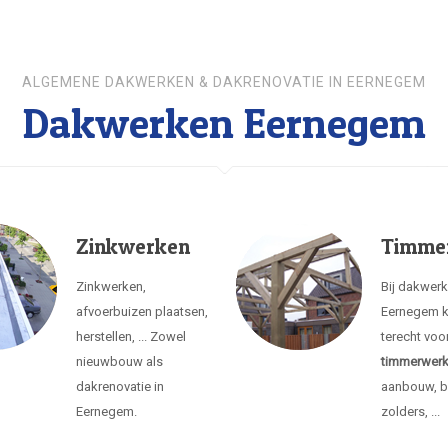
ALGEMENE DAKWERKEN & DAKRENOVATIE IN EERNEGEM
Dakwerken Eernegem
Zinkwerken
Timme
Zinkwerken,
Bij dakwer
afvoerbuizen plaatsen,
Eernegem k
herstellen, ... Zowel
terecht voo
nieuwbouw als
timmerwer
dakrenovatie in
aanbouw, b
Eernegem.
zolders, ...