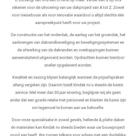
rekenen voor de uitvoering van uw dakproject van A tot Z. Zowel
voor nieuwbouw als voor renovatie waardoor u altijd slechts één
aanspreekpunt heeft voor uw project.
De constructie van het onderdak, de aanleg van het groendak, het
aanbrengen van dakrandbeveiliging en beveiligingssystemen en
de afwerking van de dakranden en overkappingen kunnen
aaneensluitend uitgevoerd worden. Opdrachten kunnen hierdoor
sneller opgeleverd worden.
Kwaliteit en nazorg blijven belangrijk wanneer de prijsafspraken
allang vergeten zijn. Daarom biedt Kindak nv u steeds de beste
service. Met meer dan 30 jaar ervaring, begrijpen wij als geen
ander dat een goede relatie met personeel en klanten de basis zijn
om tegemoet te komen aan uw behoefte.
Door onze specialisatie in zowel gevels, hellende & platte daken
én materialen kan Kindak nv steeds bieden waar uw bouwproject
nood aan heeft. We zorgen telkens voor advies met een duidelijke