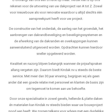
rekenen voor de uitvoering van uw dakproject van A tot Z. Zowel
voor nieuwbouw als voor renovatie waardoor u altijd slechts één
aanspreekpunt heeft voor uw project.
De constructie van het onderdak, de aanleg van het groendak, het
aanbrengen van dakrandbeveiliging en beveiligingssystemen en
de afwerking van de dakranden en overkappingen kunnen
aaneensluitend uitgevoerd worden. Opdrachten kunnen hierdoor
sneller opgeleverd worden.
Kwaliteit en nazorg blijven belangrijk wanneer de prijsafspraken
allang vergeten zijn. Daarom biedt Kindak nv u steeds de beste
service. Met meer dan 30 jaar ervaring, begrijpen wij als geen
ander dat een goede relatie met personeel en klanten de basis zijn
om tegemoet te komen aan uw behoefte.
Door onze specialisatie in zowel gevels, hellende & platte daken
én materialen kan Kindak nv steeds bieden waar uw bouwproject
nood aan heeft. We zorgen telkens voor advies met een duidelijke