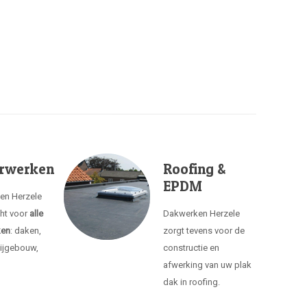
rwerken
Roofing &
EPDM
ken Herzele
cht voor
alle
Dakwerken Herzele
ken
: daken,
zorgt tevens voor de
ijgebouw,
constructie en
afwerking van uw plak
dak in roofing.