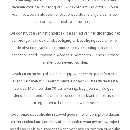
rekenen voor de uitvoering van uw dakproject van A tot Z. Zowel
voor nieuwbouw als voor renovatie waardoor u altijd slechts één
aanspreekpunt heeft voor uw project.
De constructie van het onderdak, de aanleg van het groendak, het
aanbrengen van dakrandbeveiliging en beveiligingssystemen en
de afwerking van de dakranden en overkappingen kunnen
aaneensluitend uitgevoerd worden. Opdrachten kunnen hierdoor
sneller opgeleverd worden.
Kwaliteit en nazorg blijven belangrijk wanneer de prijsafspraken
allang vergeten zijn. Daarom biedt Kindak nv u steeds de beste
service. Met meer dan 30 jaar ervaring, begrijpen wij als geen
ander dat een goede relatie met personeel en klanten de basis zijn
om tegemoet te komen aan uw behoefte.
Door onze specialisatie in zowel gevels, hellende & platte daken
én materialen kan Kindak nv steeds bieden waar uw bouwproject
nood aan heeft. We zorgen telkens voor advies met een duidelijke