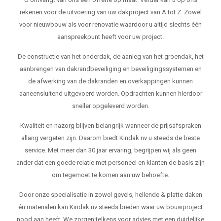
rekenen voor de uitvoering van uw dakproject van A tot Z. Zowel
voor nieuwbouw als voor renovatie waardoor u altijd slechts één
aanspreekpunt heeft voor uw project.
De constructie van het onderdak, de aanleg van het groendak, het
aanbrengen van dakrandbeveiliging en beveiligingssystemen en
de afwerking van de dakranden en overkappingen kunnen
aaneensluitend uitgevoerd worden. Opdrachten kunnen hierdoor
sneller opgeleverd worden.
Kwaliteit en nazorg blijven belangrijk wanneer de prijsafspraken
allang vergeten zijn. Daarom biedt Kindak nv u steeds de beste
service. Met meer dan 30 jaar ervaring, begrijpen wij als geen
ander dat een goede relatie met personeel en klanten de basis zijn
om tegemoet te komen aan uw behoefte.
Door onze specialisatie in zowel gevels, hellende & platte daken
én materialen kan Kindak nv steeds bieden waar uw bouwproject
nood aan heeft. We zorgen telkens voor advies met een duidelijke