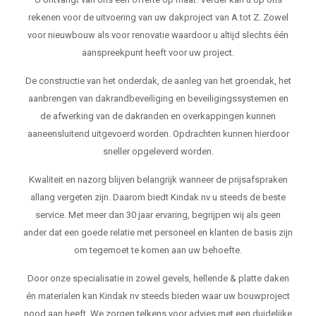
rekenen voor de uitvoering van uw dakproject van A tot Z. Zowel
voor nieuwbouw als voor renovatie waardoor u altijd slechts één
aanspreekpunt heeft voor uw project.
De constructie van het onderdak, de aanleg van het groendak, het
aanbrengen van dakrandbeveiliging en beveiligingssystemen en
de afwerking van de dakranden en overkappingen kunnen
aaneensluitend uitgevoerd worden. Opdrachten kunnen hierdoor
sneller opgeleverd worden.
Kwaliteit en nazorg blijven belangrijk wanneer de prijsafspraken
allang vergeten zijn. Daarom biedt Kindak nv u steeds de beste
service. Met meer dan 30 jaar ervaring, begrijpen wij als geen
ander dat een goede relatie met personeel en klanten de basis zijn
om tegemoet te komen aan uw behoefte.
Door onze specialisatie in zowel gevels, hellende & platte daken
én materialen kan Kindak nv steeds bieden waar uw bouwproject
nood aan heeft. We zorgen telkens voor advies met een duidelijke