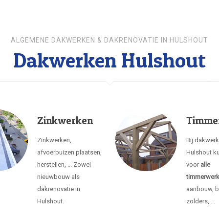
ALGEMENE DAKWERKEN & DAKRENOVATIE IN HULSHOUT
Dakwerken Hulshout
Zinkwerken
Timme
Zinkwerken,
Bij dakwer
afvoerbuizen plaatsen,
Hulshout ku
herstellen, ... Zowel
voor
alle
nieuwbouw als
timmerwer
dakrenovatie in
aanbouw, b
Hulshout.
zolders, ...