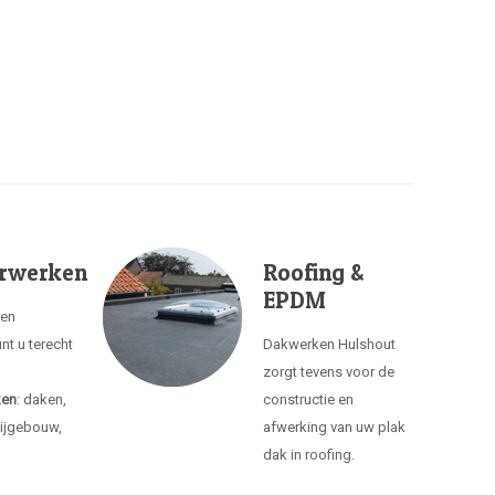
rwerken
Roofing &
EPDM
ken
nt u terecht
Dakwerken Hulshout
zorgt tevens voor de
ken
: daken,
constructie en
ijgebouw,
afwerking van uw plak
dak in roofing.