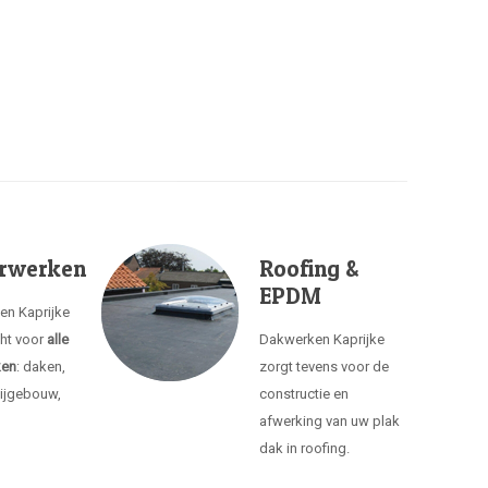
rwerken
Roofing &
EPDM
en Kaprijke
cht voor
alle
Dakwerken Kaprijke
ken
: daken,
zorgt tevens voor de
ijgebouw,
constructie en
afwerking van uw plak
dak in roofing.