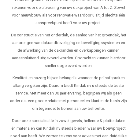
rekenen voor de uitvoering van uw dakproject van A tot Z. Zowel
voor nieuwbouw als voor renovatie waardoor u altijd slechts één
aanspreekpunt heeft voor uw project.
De constructie van het onderdak, de aanleg van het groendak, het
aanbrengen van dakrandbeveiliging en beveiligingssystemen en
de afwerking van de dakranden en overkappingen kunnen
aaneensluitend uitgevoerd worden. Opdrachten kunnen hierdoor
sneller opgeleverd worden.
Kwaliteit en nazorg blijven belangrijk wanneer de prijsafspraken
allang vergeten zijn. Daarom biedt Kindak nv u steeds de beste
service. Met meer dan 30 jaar ervaring, begrijpen wij als geen
ander dat een goede relatie met personeel en klanten de basis zijn
om tegemoet te komen aan uw behoefte.
Door onze specialisatie in zowel gevels, hellende & platte daken
én materialen kan Kindak nv steeds bieden waar uw bouwproject
nood aan heeft. We zorgen telkens voor advies met een duidelijke