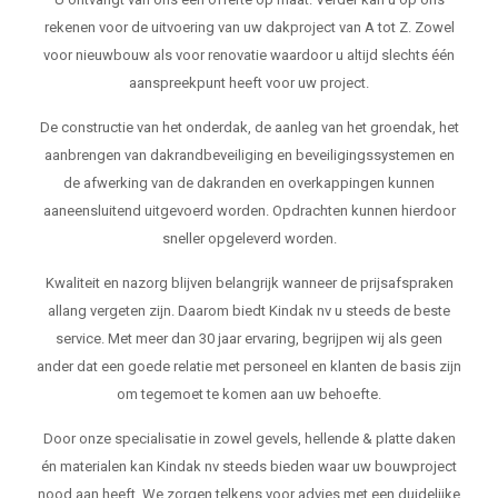
rekenen voor de uitvoering van uw dakproject van A tot Z. Zowel
voor nieuwbouw als voor renovatie waardoor u altijd slechts één
aanspreekpunt heeft voor uw project.
De constructie van het onderdak, de aanleg van het groendak, het
aanbrengen van dakrandbeveiliging en beveiligingssystemen en
de afwerking van de dakranden en overkappingen kunnen
aaneensluitend uitgevoerd worden. Opdrachten kunnen hierdoor
sneller opgeleverd worden.
Kwaliteit en nazorg blijven belangrijk wanneer de prijsafspraken
allang vergeten zijn. Daarom biedt Kindak nv u steeds de beste
service. Met meer dan 30 jaar ervaring, begrijpen wij als geen
ander dat een goede relatie met personeel en klanten de basis zijn
om tegemoet te komen aan uw behoefte.
Door onze specialisatie in zowel gevels, hellende & platte daken
én materialen kan Kindak nv steeds bieden waar uw bouwproject
nood aan heeft. We zorgen telkens voor advies met een duidelijke