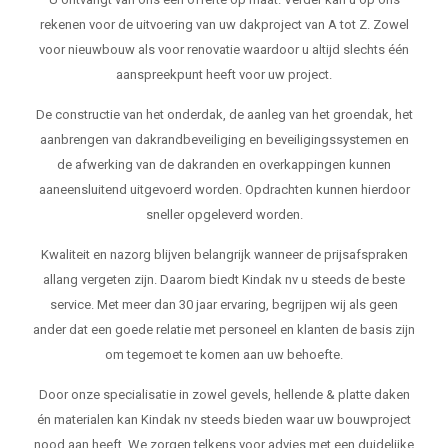
rekenen voor de uitvoering van uw dakproject van A tot Z. Zowel
voor nieuwbouw als voor renovatie waardoor u altijd slechts één
aanspreekpunt heeft voor uw project.
De constructie van het onderdak, de aanleg van het groendak, het
aanbrengen van dakrandbeveiliging en beveiligingssystemen en
de afwerking van de dakranden en overkappingen kunnen
aaneensluitend uitgevoerd worden. Opdrachten kunnen hierdoor
sneller opgeleverd worden.
Kwaliteit en nazorg blijven belangrijk wanneer de prijsafspraken
allang vergeten zijn. Daarom biedt Kindak nv u steeds de beste
service. Met meer dan 30 jaar ervaring, begrijpen wij als geen
ander dat een goede relatie met personeel en klanten de basis zijn
om tegemoet te komen aan uw behoefte.
Door onze specialisatie in zowel gevels, hellende & platte daken
én materialen kan Kindak nv steeds bieden waar uw bouwproject
nood aan heeft. We zorgen telkens voor advies met een duidelijke