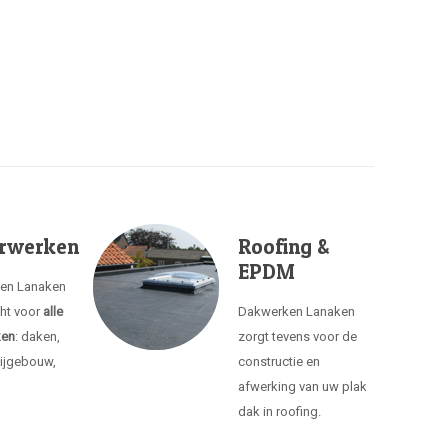
rwerken
Roofing &
EPDM
ken Lanaken
cht voor
alle
Dakwerken Lanaken
ken
: daken,
zorgt tevens voor de
ijgebouw,
constructie en
afwerking van uw plak
dak in roofing.