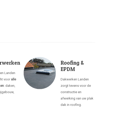
rwerken
Roofing &
EPDM
ken Landen
cht voor
alle
Dakwerken Landen
ken
: daken,
zorgt tevens voor de
ijgebouw,
constructie en
afwerking van uw plak
dak in roofing.