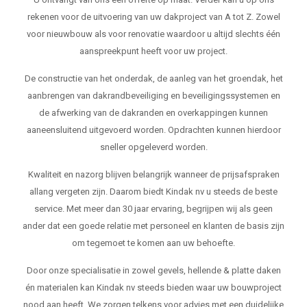
rekenen voor de uitvoering van uw dakproject van A tot Z. Zowel
voor nieuwbouw als voor renovatie waardoor u altijd slechts één
aanspreekpunt heeft voor uw project.
De constructie van het onderdak, de aanleg van het groendak, het
aanbrengen van dakrandbeveiliging en beveiligingssystemen en
de afwerking van de dakranden en overkappingen kunnen
aaneensluitend uitgevoerd worden. Opdrachten kunnen hierdoor
sneller opgeleverd worden.
Kwaliteit en nazorg blijven belangrijk wanneer de prijsafspraken
allang vergeten zijn. Daarom biedt Kindak nv u steeds de beste
service. Met meer dan 30 jaar ervaring, begrijpen wij als geen
ander dat een goede relatie met personeel en klanten de basis zijn
om tegemoet te komen aan uw behoefte.
Door onze specialisatie in zowel gevels, hellende & platte daken
én materialen kan Kindak nv steeds bieden waar uw bouwproject
nood aan heeft. We zorgen telkens voor advies met een duidelijke