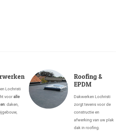
rwerken
Roofing &
EPDM
en Lochristi
cht voor
alle
Dakwerken Lochristi
ken
: daken,
zorgt tevens voor de
ijgebouw,
constructie en
afwerking van uw plak
dak in roofing.