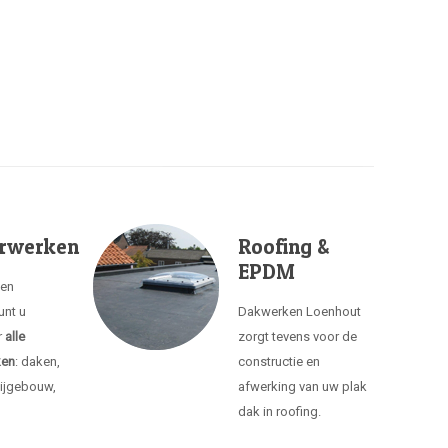
rwerken
Roofing &
EPDM
ken
unt u
Dakwerken Loenhout
r
alle
zorgt tevens voor de
ken
: daken,
constructie en
ijgebouw,
afwerking van uw plak
dak in roofing.