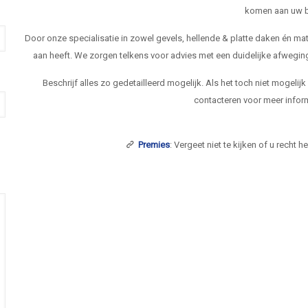
komen aan uw b
Door onze specialisatie in zowel gevels, hellende & platte daken én 
aan heeft. We zorgen telkens voor advies met een duidelijke afwegi
Beschrijf alles zo gedetailleerd mogelijk. Als het toch niet mogelij
contacteren voor meer inform
Premies
: Vergeet niet te kijken of u recht 