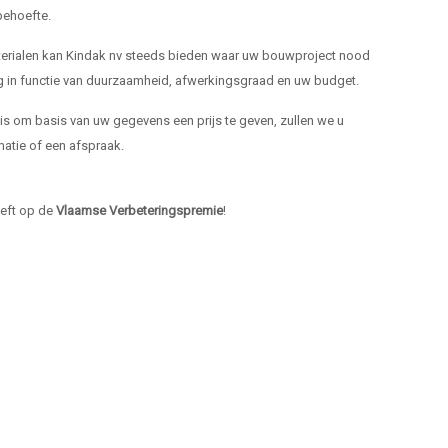
ehoefte.
materialen kan Kindak nv steeds bieden waar uw bouwproject nood
ng in functie van duurzaamheid, afwerkingsgraad en uw budget.
k is om basis van uw gegevens een prijs te geven, zullen we u
atie of een afspraak.
heeft op de
Vlaamse Verbeteringspremie
!