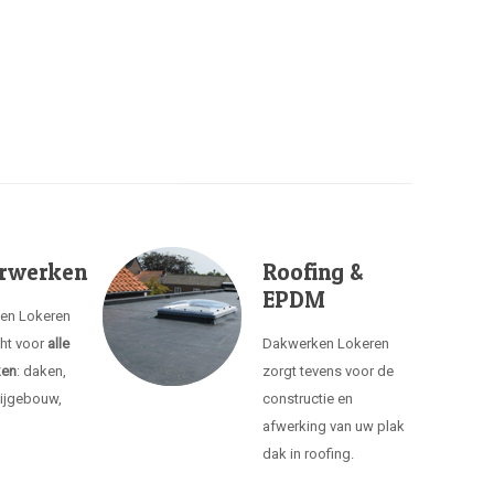
rwerken
Roofing &
EPDM
ken Lokeren
cht voor
alle
Dakwerken Lokeren
ken
: daken,
zorgt tevens voor de
ijgebouw,
constructie en
afwerking van uw plak
dak in roofing.