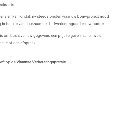
ehoefte.
materialen kan Kindak nv steeds bieden waar uw bouwproject nood
ng in functie van duurzaamheid, afwerkingsgraad en uw budget.
k is om basis van uw gegevens een prijs te geven, zullen we u
atie of een afspraak.
heeft op de
Vlaamse Verbeteringspremie
!