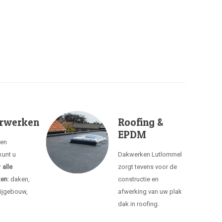
rwerken
Roofing &
EPDM
ken
kunt u
Dakwerken Lutlommel
r
alle
zorgt tevens voor de
ken
: daken,
constructie en
ijgebouw,
afwerking van uw plak
dak in roofing.