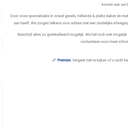
komen aan uw b
Door onze specialisatie in zowel gevels, hellende & platte daken én 
aan heeft. We zorgen telkens voor advies met een duidelijke afwegi
Beschrijf alles zo gedetailleerd mogelijk. Als het toch niet mogelij
contacteren voor meer inform
Premies
: Vergeet niet te kijken of u recht 