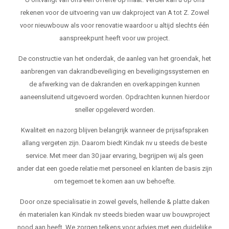
rekenen voor de uitvoering van uw dakproject van A tot Z. Zowel
voor nieuwbouw als voor renovatie waardoor u altijd slechts één
aanspreekpunt heeft voor uw project.
De constructie van het onderdak, de aanleg van het groendak, het
aanbrengen van dakrandbeveiliging en beveiligingssystemen en
de afwerking van de dakranden en overkappingen kunnen
aaneensluitend uitgevoerd worden. Opdrachten kunnen hierdoor
sneller opgeleverd worden.
Kwaliteit en nazorg blijven belangrijk wanneer de prijsafspraken
allang vergeten zijn. Daarom biedt Kindak nv u steeds de beste
service. Met meer dan 30 jaar ervaring, begrijpen wij als geen
ander dat een goede relatie met personeel en klanten de basis zijn
om tegemoet te komen aan uw behoefte.
Door onze specialisatie in zowel gevels, hellende & platte daken
én materialen kan Kindak nv steeds bieden waar uw bouwproject
nood aan heeft. We zorgen telkens voor advies met een duidelijke