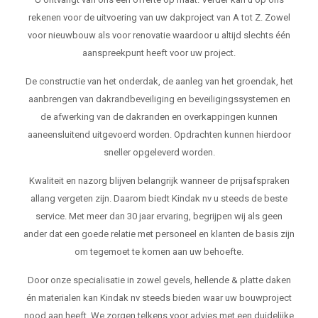
rekenen voor de uitvoering van uw dakproject van A tot Z. Zowel
voor nieuwbouw als voor renovatie waardoor u altijd slechts één
aanspreekpunt heeft voor uw project.
De constructie van het onderdak, de aanleg van het groendak, het
aanbrengen van dakrandbeveiliging en beveiligingssystemen en
de afwerking van de dakranden en overkappingen kunnen
aaneensluitend uitgevoerd worden. Opdrachten kunnen hierdoor
sneller opgeleverd worden.
Kwaliteit en nazorg blijven belangrijk wanneer de prijsafspraken
allang vergeten zijn. Daarom biedt Kindak nv u steeds de beste
service. Met meer dan 30 jaar ervaring, begrijpen wij als geen
ander dat een goede relatie met personeel en klanten de basis zijn
om tegemoet te komen aan uw behoefte.
Door onze specialisatie in zowel gevels, hellende & platte daken
én materialen kan Kindak nv steeds bieden waar uw bouwproject
nood aan heeft. We zorgen telkens voor advies met een duidelijke