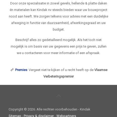
Door onze specialisatie in zowel gevels, hellende & platte daken
én materialen kan Kindak nv steeds bieden waar uw bouwproject
nood aan heeft. We zorgen telkens voor advies met een duidelijke
afweging in functie van duurzaamheid, afwerkingsgraad en uw
budget.
Beschrijf alles zo gedetailleerd mogelijk. Als het toch niet
mogelijk is om basis van uw gegevens een prijs te geven, zullen
we u contacteren voor meer informatie of een afspraak.
Premies
: Vergeet niet te kijken of u recht heeft op de
Vlaamse
Verbeteringspremie
!
Copyright ©
2026. Alle rechten voorbehouden - Kindak
Sitemap
-
Privacy & disclaimer
-
Webpartners