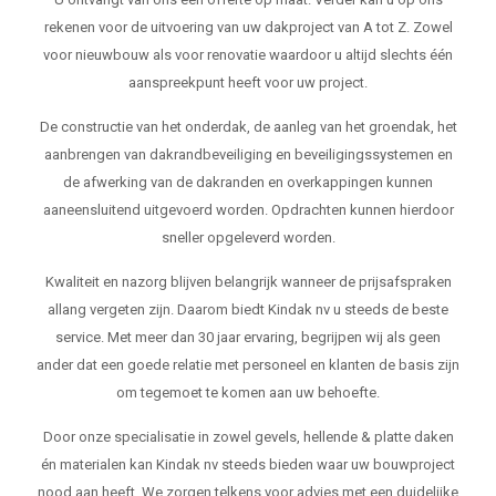
rekenen voor de uitvoering van uw dakproject van A tot Z. Zowel
voor nieuwbouw als voor renovatie waardoor u altijd slechts één
aanspreekpunt heeft voor uw project.
De constructie van het onderdak, de aanleg van het groendak, het
aanbrengen van dakrandbeveiliging en beveiligingssystemen en
de afwerking van de dakranden en overkappingen kunnen
aaneensluitend uitgevoerd worden. Opdrachten kunnen hierdoor
sneller opgeleverd worden.
Kwaliteit en nazorg blijven belangrijk wanneer de prijsafspraken
allang vergeten zijn. Daarom biedt Kindak nv u steeds de beste
service. Met meer dan 30 jaar ervaring, begrijpen wij als geen
ander dat een goede relatie met personeel en klanten de basis zijn
om tegemoet te komen aan uw behoefte.
Door onze specialisatie in zowel gevels, hellende & platte daken
én materialen kan Kindak nv steeds bieden waar uw bouwproject
nood aan heeft. We zorgen telkens voor advies met een duidelijke