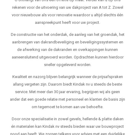
rekenen voor de uitvoering van uw dakproject van A tot Z. Zowel
voor nieuwbouw als voor renovatie waardoor u altijd slechts één
aanspreekpunt heeft voor uw project.
De constructie van het onderdak, de aanleg van het groendak, het
aanbrengen van dakrandbeveiliging en beveiligingssystemen en
de afwerking van de dakranden en overkappingen kunnen
aaneensluitend uitgevoerd worden. Opdrachten kunnen hierdoor
sneller opgeleverd worden.
Kwaliteit en nazorg blijven belangrijk wanneer de prijsafspraken
allang vergeten zijn. Daarom biedt Kindak nv u steeds de beste
service. Met meer dan 30 jaar ervaring, begrijpen wij als geen
ander dat een goede relatie met personeel en klanten de basis zijn
om tegemoet te komen aan uw behoefte.
Door onze specialisatie in zowel gevels, hellende & platte daken
én materialen kan Kindak nv steeds bieden waar uw bouwproject
nood aan heeft. We zorgen telkens voor advies met een duidelijke