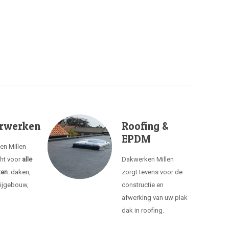
rwerken
Roofing &
EPDM
en Millen
cht voor
alle
Dakwerken Millen
ken
: daken,
zorgt tevens voor de
ijgebouw,
constructie en
afwerking van uw plak
dak in roofing.