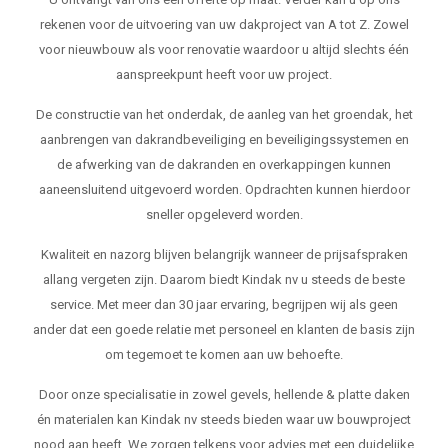
rekenen voor de uitvoering van uw dakproject van A tot Z. Zowel
voor nieuwbouw als voor renovatie waardoor u altijd slechts één
aanspreekpunt heeft voor uw project.
De constructie van het onderdak, de aanleg van het groendak, het
aanbrengen van dakrandbeveiliging en beveiligingssystemen en
de afwerking van de dakranden en overkappingen kunnen
aaneensluitend uitgevoerd worden. Opdrachten kunnen hierdoor
sneller opgeleverd worden.
Kwaliteit en nazorg blijven belangrijk wanneer de prijsafspraken
allang vergeten zijn. Daarom biedt Kindak nv u steeds de beste
service. Met meer dan 30 jaar ervaring, begrijpen wij als geen
ander dat een goede relatie met personeel en klanten de basis zijn
om tegemoet te komen aan uw behoefte.
Door onze specialisatie in zowel gevels, hellende & platte daken
én materialen kan Kindak nv steeds bieden waar uw bouwproject
nood aan heeft. We zorgen telkens voor advies met een duidelijke