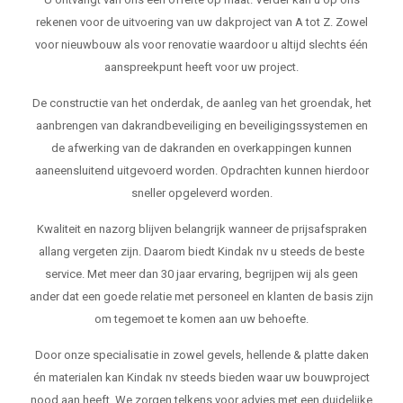
rekenen voor de uitvoering van uw dakproject van A tot Z. Zowel
voor nieuwbouw als voor renovatie waardoor u altijd slechts één
aanspreekpunt heeft voor uw project.
De constructie van het onderdak, de aanleg van het groendak, het
aanbrengen van dakrandbeveiliging en beveiligingssystemen en
de afwerking van de dakranden en overkappingen kunnen
aaneensluitend uitgevoerd worden. Opdrachten kunnen hierdoor
sneller opgeleverd worden.
Kwaliteit en nazorg blijven belangrijk wanneer de prijsafspraken
allang vergeten zijn. Daarom biedt Kindak nv u steeds de beste
service. Met meer dan 30 jaar ervaring, begrijpen wij als geen
ander dat een goede relatie met personeel en klanten de basis zijn
om tegemoet te komen aan uw behoefte.
Door onze specialisatie in zowel gevels, hellende & platte daken
én materialen kan Kindak nv steeds bieden waar uw bouwproject
nood aan heeft. We zorgen telkens voor advies met een duidelijke