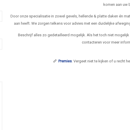
komen aan uw b
Door onze specialisatie in zowel gevels, hellende & platte daken én 
aan heeft. We zorgen telkens voor advies met een duidelijke afwegi
Beschrijf alles zo gedetailleerd mogelijk. Als het toch niet mogelij
contacteren voor meer inform
Premies
: Vergeet niet te kijken of u recht 