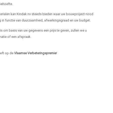
ehoefte.
materialen kan Kindak nv steeds bieden waar uw bouwproject nood
ng in functie van duurzaamheid, afwerkingsgraad en uw budget.
k is om basis van uw gegevens een prijs te geven, zullen we u
atie of een afspraak.
heeft op de
Vlaamse Verbeteringspremie
!