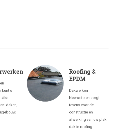
rwerken
Roofing &
EPDM
ken
 kunt u
Dakwerken
r
alle
Neeroeteren zorgt
ken
: daken,
tevens voor de
ijgebouw,
constructie en
afwerking van uw plak
dak in roofing.