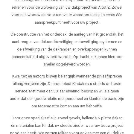
rekenen voor de uitvoering van uw dakproject van A tot Z. Zowel
voor nieuwbouw als voor renovatie waardoor u altijd slechts één
aanspreekpunt heeft voor uw project.
De constructie van het onderdak, de aanleg van het groendak, het
aanbrengen van dakrandbeveiliging en beveiligingssystemen en
de afwerking van de dakranden en overkappingen kunnen
aaneensluitend uitgevoerd worden. Opdrachten kunnen hierdoor
sneller opgeleverd worden.
Kwaliteit en nazorg blijven belangrijk wanneer de prijsafspraken
allang vergeten zijn. Daarom biedt Kindak nv u steeds de beste
service. Met meer dan 30 jaar ervaring, begrijpen wij als geen
ander dat een goede relatie met personeel en klanten de basis zijn
om tegemoet te komen aan uw behoefte.
Door onze specialisatie in zowel gevels, hellende & platte daken
én materialen kan Kindak nv steeds bieden waar uw bouwproject
nood aan heeft. We zorgen telkens voor advies met een duidelijke