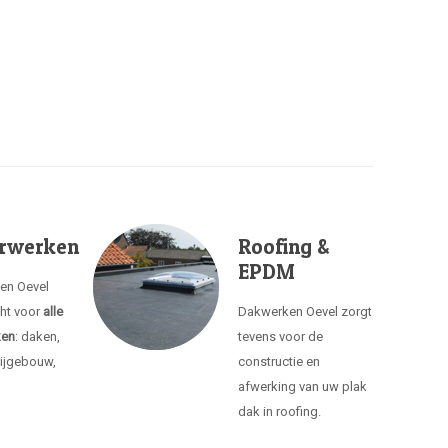
rwerken
Roofing &
EPDM
ken Oevel
cht voor
alle
Dakwerken Oevel zorgt
ken
: daken,
tevens voor de
ijgebouw,
constructie en
afwerking van uw plak
dak in roofing.