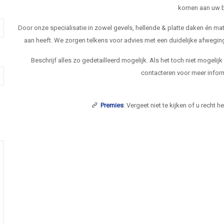
komen aan uw b
Door onze specialisatie in zowel gevels, hellende & platte daken én 
aan heeft. We zorgen telkens voor advies met een duidelijke afwegi
Beschrijf alles zo gedetailleerd mogelijk. Als het toch niet mogelij
contacteren voor meer inform
Premies
: Vergeet niet te kijken of u recht 