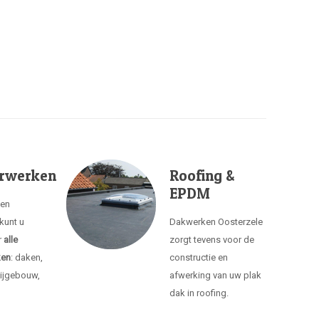
rwerken
Roofing &
EPDM
ken
kunt u
Dakwerken Oosterzele
r
alle
zorgt tevens voor de
ken
: daken,
constructie en
ijgebouw,
afwerking van uw plak
dak in roofing.