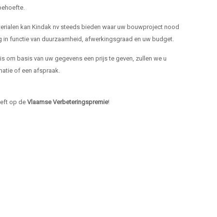
ehoefte.
materialen kan Kindak nv steeds bieden waar uw bouwproject nood
ng in functie van duurzaamheid, afwerkingsgraad en uw budget.
k is om basis van uw gegevens een prijs te geven, zullen we u
atie of een afspraak.
heeft op de
Vlaamse Verbeteringspremie
!