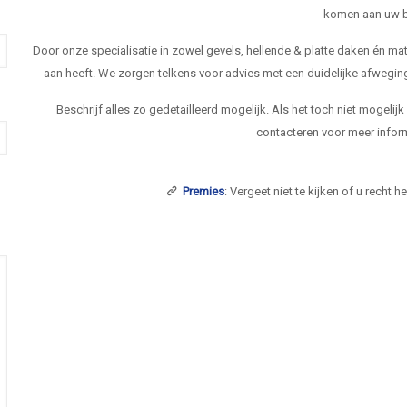
komen aan uw b
Door onze specialisatie in zowel gevels, hellende & platte daken én 
aan heeft. We zorgen telkens voor advies met een duidelijke afwegi
Beschrijf alles zo gedetailleerd mogelijk. Als het toch niet mogelij
contacteren voor meer inform
Premies
: Vergeet niet te kijken of u recht 