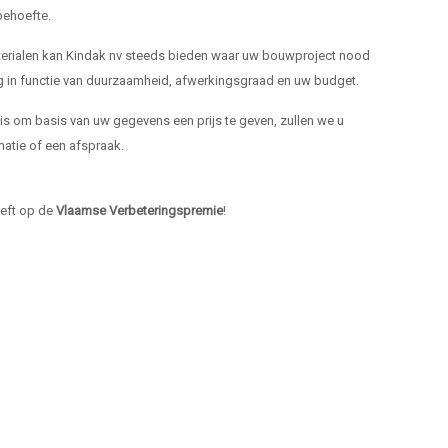
ehoefte.
materialen kan Kindak nv steeds bieden waar uw bouwproject nood
ng in functie van duurzaamheid, afwerkingsgraad en uw budget.
k is om basis van uw gegevens een prijs te geven, zullen we u
atie of een afspraak.
heeft op de
Vlaamse Verbeteringspremie
!