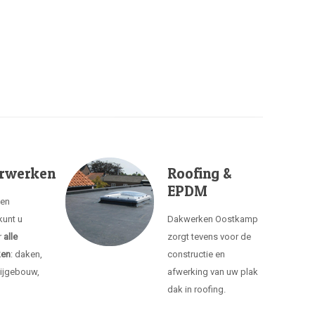
rwerken
Roofing &
EPDM
ken
unt u
Dakwerken Oostkamp
r
alle
zorgt tevens voor de
ken
: daken,
constructie en
ijgebouw,
afwerking van uw plak
dak in roofing.