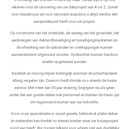
rekenen voor de uitvoering van uw dakproject van A tot Z. Zowel
voor nieuwbouw als voor renovatie waardoor u altijd slechts één
aanspreekpunt heeft voor uw project.
De constructie van het onderdak, de aanleg van het groendak, het
aanbrengen van dakrandbeveiliging en beveiligingssystemen en
de afwerking van de dakranden en overkappingen kunnen
aaneensluitend uitgevoerd worden. Opdrachten kunnen hierdoor
sneller opgeleverd worden.
Kwaliteit en nazorg blijven belangrijk wanneer de prijsafspraken
allang vergeten zijn. Daarom biedt Kindak nv u steeds de beste
service. Met meer dan 30 jaar ervaring, begrijpen wij als geen
ander dat een goede relatie met personeel en klanten de basis zijn
om tegemoet te komen aan uw behoefte.
Door onze specialisatie in zowel gevels, hellende & platte daken
én materialen kan Kindak nv steeds bieden waar uw bouwproject
nood aan heeft. We zorgen telkens voor advies met een duidelijke