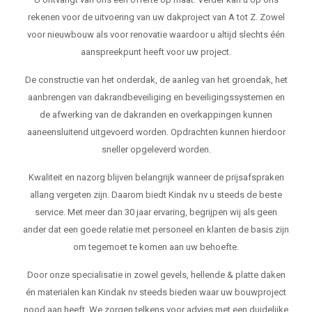
rekenen voor de uitvoering van uw dakproject van A tot Z. Zowel
voor nieuwbouw als voor renovatie waardoor u altijd slechts één
aanspreekpunt heeft voor uw project.
De constructie van het onderdak, de aanleg van het groendak, het
aanbrengen van dakrandbeveiliging en beveiligingssystemen en
de afwerking van de dakranden en overkappingen kunnen
aaneensluitend uitgevoerd worden. Opdrachten kunnen hierdoor
sneller opgeleverd worden.
Kwaliteit en nazorg blijven belangrijk wanneer de prijsafspraken
allang vergeten zijn. Daarom biedt Kindak nv u steeds de beste
service. Met meer dan 30 jaar ervaring, begrijpen wij als geen
ander dat een goede relatie met personeel en klanten de basis zijn
om tegemoet te komen aan uw behoefte.
Door onze specialisatie in zowel gevels, hellende & platte daken
én materialen kan Kindak nv steeds bieden waar uw bouwproject
nood aan heeft. We zorgen telkens voor advies met een duidelijke