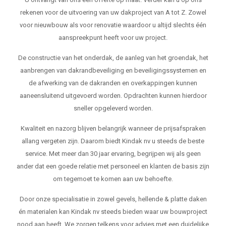
rekenen voor de uitvoering van uw dakproject van A tot Z. Zowel
voor nieuwbouw als voor renovatie waardoor u altijd slechts één
aanspreekpunt heeft voor uw project.
De constructie van het onderdak, de aanleg van het groendak, het
aanbrengen van dakrandbeveiliging en beveiligingssystemen en
de afwerking van de dakranden en overkappingen kunnen
aaneensluitend uitgevoerd worden. Opdrachten kunnen hierdoor
sneller opgeleverd worden.
Kwaliteit en nazorg blijven belangrijk wanneer de prijsafspraken
allang vergeten zijn. Daarom biedt Kindak nv u steeds de beste
service. Met meer dan 30 jaar ervaring, begrijpen wij als geen
ander dat een goede relatie met personeel en klanten de basis zijn
om tegemoet te komen aan uw behoefte.
Door onze specialisatie in zowel gevels, hellende & platte daken
én materialen kan Kindak nv steeds bieden waar uw bouwproject
nood aan heeft. We zorgen telkens voor advies met een duidelijke