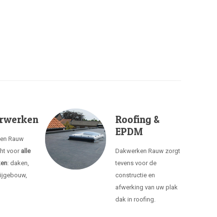
rwerken
Roofing &
EPDM
ken Rauw
cht voor
alle
Dakwerken Rauw zorgt
ken
: daken,
tevens voor de
ijgebouw,
constructie en
afwerking van uw plak
dak in roofing.