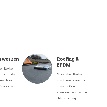
rwerken
Roofing &
EPDM
ken Rekkem
cht voor
alle
Dakwerken Rekkem
ken
: daken,
zorgt tevens voor de
ijgebouw,
constructie en
afwerking van uw plak
dak in roofing.