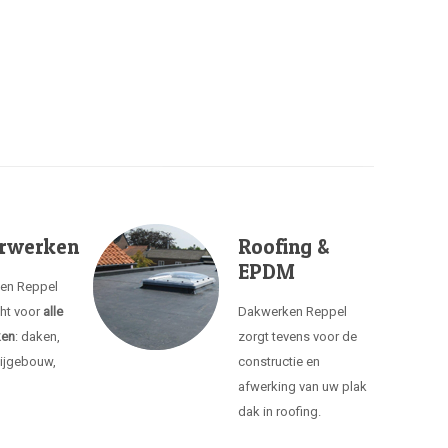
rwerken
Roofing &
EPDM
ken Reppel
cht voor
alle
Dakwerken Reppel
ken
: daken,
zorgt tevens voor de
ijgebouw,
constructie en
afwerking van uw plak
dak in roofing.