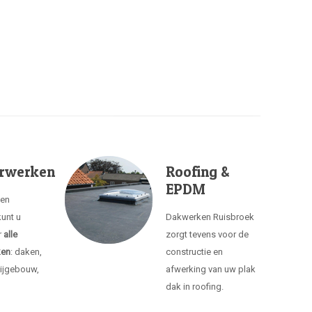
rwerken
Roofing &
EPDM
ken
unt u
Dakwerken Ruisbroek
r
alle
zorgt tevens voor de
ken
: daken,
constructie en
ijgebouw,
afwerking van uw plak
dak in roofing.