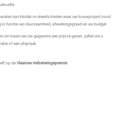
ehoefte.
materialen kan Kindak nv steeds bieden waar uw bouwproject nood
ng in functie van duurzaamheid, afwerkingsgraad en uw budget.
k is om basis van uw gegevens een prijs te geven, zullen we u
atie of een afspraak.
heeft op de
Vlaamse Verbeteringspremie
!