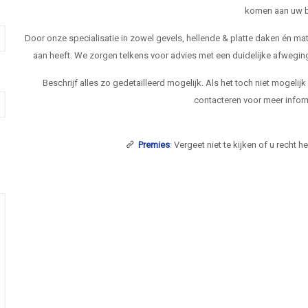
komen aan uw b
Door onze specialisatie in zowel gevels, hellende & platte daken én 
aan heeft. We zorgen telkens voor advies met een duidelijke afwegi
Beschrijf alles zo gedetailleerd mogelijk. Als het toch niet mogelij
contacteren voor meer inform
Premies
: Vergeet niet te kijken of u recht 