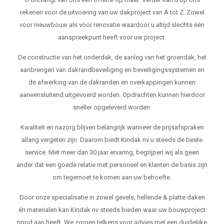
rekenen voor de uitvoering van uw dakproject van A tot Z. Zowel
voor nieuwbouw als voor renovatie waardoor u altijd slechts één
aanspreekpunt heeft voor uw project.
De constructie van het onderdak, de aanleg van het groendak, het
aanbrengen van dakrandbeveiliging en beveiligingssystemen en
de afwerking van de dakranden en overkappingen kunnen
aaneensluitend uitgevoerd worden. Opdrachten kunnen hierdoor
sneller opgeleverd worden.
Kwaliteit en nazorg blijven belangrijk wanneer de prijsafspraken
allang vergeten zijn. Daarom biedt Kindak nv u steeds de beste
service. Met meer dan 30 jaar ervaring, begrijpen wij als geen
ander dat een goede relatie met personeel en klanten de basis zijn
om tegemoet te komen aan uw behoefte.
Door onze specialisatie in zowel gevels, hellende & platte daken
én materialen kan Kindak nv steeds bieden waar uw bouwproject
nood aan heeft. We zorgen telkens voor advies met een duidelijke